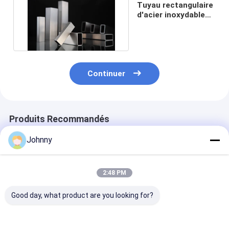
Tuyau rectangulaire
d'acier inoxydable
de 12m
Continuer
Produits Recommandés
Johnny
2:48 PM
Good day, what product are you looking for?
SS304 Tubes
Tube rectangulaire
Tube rectangu
rectangulaires en
en acier inoxydable
en acier inoxy