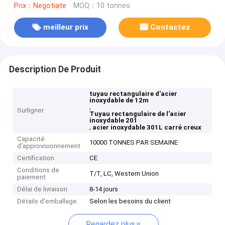
Prix：Negotiate
MOQ：10 tonnes
meilleur prix
Contactez
Description De Produit
tuyau rectangulaire d'acier
inoxydable de 12m
,
Surligner
Tuyau rectangulaire de l'acier
inoxydable 201
,
acier inoxydable 301L carré creux
Capacité
10000 TONNES PAR SEMAINE
d'approvisionnement
Certification
CE
Conditions de
T/T, LC, Western Union
paiement
Délai de livraison
8-14 jours
Détails d'emballage
Selon les besoins du client
Regardez plus