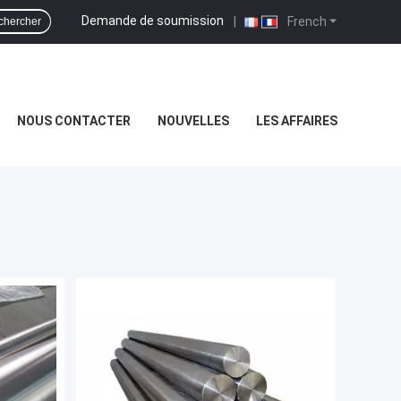
Demande de soumission
|
French
chercher
NOUS CONTACTER
NOUVELLES
LES AFFAIRES