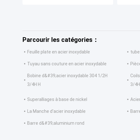
Parcourir les catégories：
Feuille plate en acier inoxydable
tube
Tuyau sans couture en acier inoxydable
Pièc
Bobine d&#39;acier inoxydable 304 1/2H
Coil
3/4H H
3/4H
Superalliages à base de nickel
Acie
La Manche d'acier inoxydable
Barr
Barre d&#39;aluminium rond