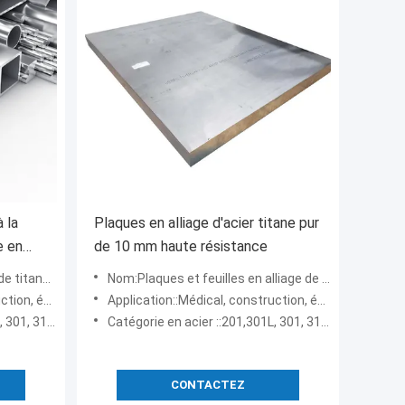
 la
Plaques en alliage d'acier titane pur
e en
de 10 mm haute résistance
, métal par kg
Nom:Plaques et feuilles en alliage de titane, titane pur de 10mm d'épaisseur, prix de gros
ydroélectricité
Application::Médical, construction, énergie nucléaire, hydroélectricité
 304, 439, 436, 445
Catégorie en acier ::201,301L, 301, 310S, 316L, 316, 321, 436L, 304, 439, 436, 445
CONTACTEZ