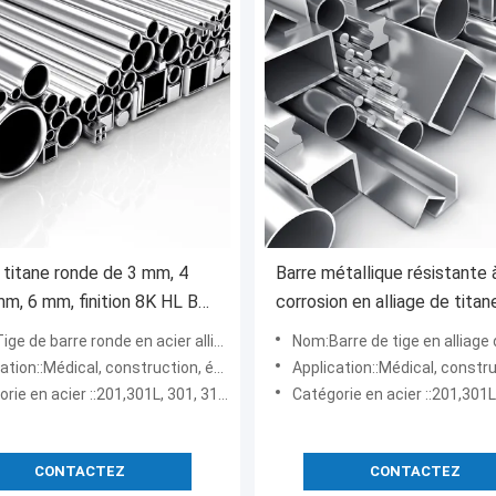
 titane ronde de 3 mm, 4
Barre métallique résistante à
m, 6 mm, finition 8K HL BA
corrosion en alliage de titan
1
acier de 7 mm et 8 mm
 de barre ronde en acier allié au titane
Nom:Barre de tige en alliage de titane, meilleur prix
::Médical, construction, énergie nucléaire, hydroélectricité
Application::Médical, construction, énergie nucléaire, h
acier ::201,301L, 301, 310S, 316L, 316, 321, 436L, 304, 439, 436, 445
Catégorie en acier ::201,301L, 301, 310S, 316L, 316, 321, 436L,
CONTACTEZ
CONTACTEZ