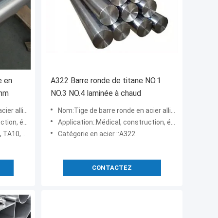
e en
A322 Barre ronde de titane NO.1
 mm
NO.3 NO.4 laminée à chaud
 au titane
Nom:Tige de barre ronde en acier allié au titane
ydroélectricité
Application::Médical, construction, énergie nucléaire, hydroélectricité
 TP270C CR1, GR11
Catégorie en acier ::A322
CONTACTEZ