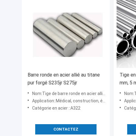
Barre ronde en acier allié au titane
Tige en
pur forgé S235jr S275jr
mm, 5 m
2B NO.
Nom:Tige de barre ronde en acier allié au titane
Nom:Tige
Application::Médical, construction, énergie nucléaire, hydroélectricité
Application
Catégorie en acier ::A322
Catégorie en 
CONTACTEZ