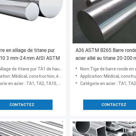
re en alliage de titane pur
A36 ASTM B265 Barre rond
10 3 mm-24 mm AISI ASTM
acier allié au titane 20-200
 de titane pur TA1 de haute qualité, vente directe d'usine
Nom:Tige de barre ronde en acier allié
::Médical, construction, énergie nucléaire, hydroélectricité
Application::Médical, construction, énergie nucléaire, h
cier ::TA1, TA2, TA10, TA15, TA18, TC2, TC4, japonais TP270C CR1, GR11
Catégorie en acier ::TA1, TA2, TA10, TA15, TA18, TC2, TC4, japonais
CONTACTEZ
CONTACTEZ