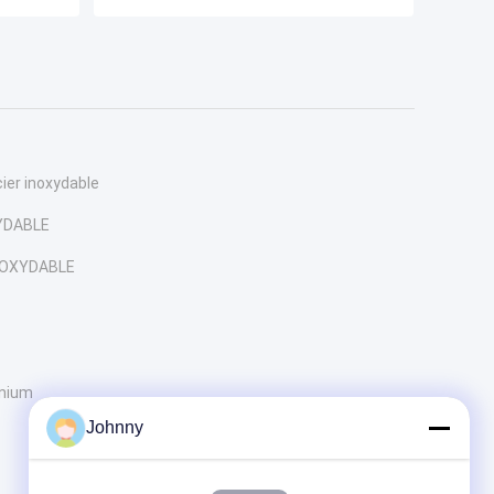
ier inoxydable
XYDABLE
NOXYDABLE
inium
Johnny