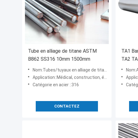
Tube en alliage de titane ASTM
TA1 Bar
B862 SS316 10mm 1500mm
TA2 TA
Nom:Tubes/tuyaux en alliage de titane ASTM B862
Nom:Alliage
Application::Médical, construction, énergie nucléaire, hydroélectricité
Application
Catégorie en acier ::316
Catégorie en a
CONTACTEZ