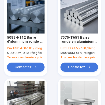
5083-H112 Barre
7075-T651 Barre
d'aluminium ronde de
ronde en aluminium
qualité marine
haute résistance de
Prix:
USD 4.00-6.80 / Kilogram
Prix:
USD 4.50-7.80 / Kilogram
résistante à la
qualité aérospatiale
MOQ:
ODM, OEM, réingénierie logicielle
MOQ:
ODM, OEM, réingénierie logicielle
corrosion par l'eau
pour pièces
de mer, haute teneur
structurelles
Trouvez les derniers prix
Trouvez les derniers prix
en magnésium et
d'aéronefs
température H112
Contactez
Contactez
pour la construction
navale en mer
À la maison
Produits
Vidéos