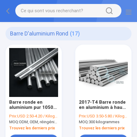
Barre D'aluminium Rond
(17)
Barre ronde en
2017-T4 Barre ronde
aluminium pur 1050-
en aluminium à haute
H14 avec 61 % de
résistance à la
Prix:
USD 2.50-4.20 / Kilogram
Prix:
USD 3.50-5.80 / Kilogram
conductivité
découpe pour
MOQ:
ODM, OEM, réingénierie logicielle
MOQ:
300 kilogrammes
électrique IACS,
l'assemblage
haute pureté,
d'aéronefs
Trouvez les derniers prix
Trouvez les derniers prix
alternative légère à