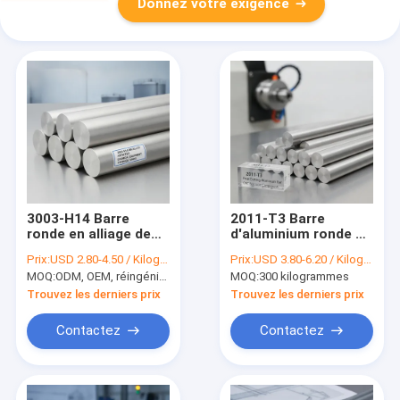
Donnez votre exigence
3003-H14 Barre
2011-T3 Barre
ronde en alliage de
d'aluminium ronde à
manganèse en
découpe libre pour
Prix:
USD 2.80-4.50 / Kilogram
Prix:
USD 3.80-6.20 / Kilogram
aluminium ASTM
les composants de
MOQ:
ODM, OEM, réingénierie logicielle
MOQ:
300 kilogrammes
B221 pour
tournage de
équipement chimique
précision du tour
Trouvez les derniers prix
Trouvez les derniers prix
et réservoirs de
automatique CNC
stockage
Contactez
Contactez