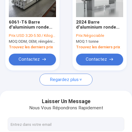
À propos de nous
Visite de l'usine
6061-T6 Barre
2024 Barre
d'aluminium ronde
d'aluminium ronde
Contrôle de la qualité
alliage de silicium de
solide pour l'usinage
Prix:
USD 3.20-5.50 / Kilogram
Prix:
Négociable
magnésium pour les
des structures
MOQ:
ODM, OEM, réingénierie logicielle
MOQ:
1 tonne
applications de
aérospatiales
Nous contacter
soudage structurel
résistance à la
Trouvez les derniers prix
Trouvez les derniers prix
fatigue élevée
usinage de précision
Nouvelles
Contactez
Contactez
Les affaires
Regardez plus
Feuille plate en acier inoxydable
Laisser Un Message
Nous Vous Répondrons Rapidement
tube carré d'acier inoxydable
Tube rectangulaire d'acier inoxydable