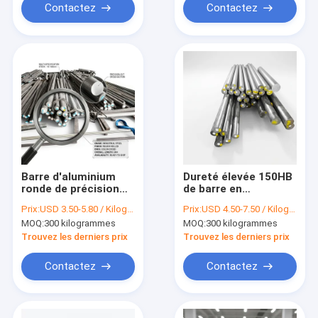
99,50 % au cuivre.
Contactez
Contactez
Barre d'aluminium
Dureté élevée 150HB
ronde de précision
de barre en
tirée à froid avec
aluminium 7075-T6
Prix:
USD 3.50-5.80 / Kilogram
Prix:
USD 4.50-7.50 / Kilogram
tolérance h8 et
pour l'outillage de
MOQ:
300 kilogrammes
MOQ:
300 kilogrammes
alliage 6061-T6 pour
matrice de moulage
tour suisse CNC
par injection avec
Trouvez les derniers prix
Trouvez les derniers prix
l'humeur T6
Contactez
Contactez