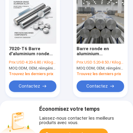
7020-T6 Barre
Barre ronde en
d'aluminium ronde
aluminium
soudable pour la
aérospatiale 7050-
Prix:
USD 4.20-6.80 / Kilogram
Prix:
USD 5.20-8.50 / Kilogram
fabrication de
T7451, résistante à
MOQ:
ODM, OEM, réingénierie logicielle
MOQ:
ODM, OEM, réingénierie logicielle
véhicules militaires
la corrosion avec une
et plaque blindée
ténacité élevée à la
Trouvez les derniers prix
Trouvez les derniers prix
rupture pour les
structures d'ailes de
Contactez
Contactez
fuselage d'avion
Économisez votre temps
Laissez-nous contacter les meilleurs
produits avec vous.