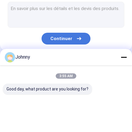
Tuyau sans couture en acier inoxydable
Pièces soudés en acier inoxydable
BOBINE EN ACIER INOXYDABLE
Continuer
Bobine d'acier inoxydable 304 1/2H 3/4H H
Coils en acier inoxydable de type 301 1/2H 3/4H H
Johnny
Nos Catégories
BANDE D'ACIER INOXYDABLE
3:55 AM
Acier allié titanique
Good day, what product are you looking for?
Superalliages à base de nickel
Acier inoxydable Rod Bar
Feuille plate en acier
tube carré d'acier
Tube rectangu
Acier inoxydable
inoxydable
inoxydable
d'acier inoxyd