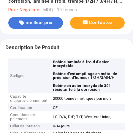
corrosion, laminée à froid, trempe 1/2H / 3/4H / H,
pour emboutissage de précision
Prix：Negotiate
MOQ：10 tonnes
meilleur prix
Contactez
Description De Produit
Bobine laminée à froid d'acier
inoxydable
,
Bobine d'estampillage en métal de
Surligner
précision d'humeur 1/2H/3/4H/H
,
Bobine en acier inoxydable 301
résistante à la corrosion
Capacité
20000 tonnes métriques par mois
d'approvisionnement
Certification
CE
Conditions de
LC, D/A, D/P, T/T, Western Union,
paiement
Délai de livraison
8-14 jours