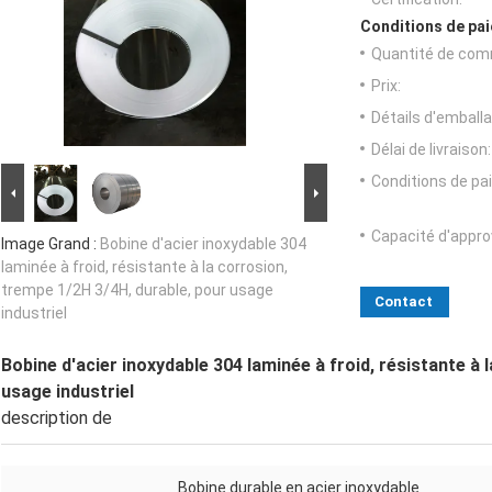
Conditions de pai
Quantité de com
Prix:
Détails d'emballa
Délai de livraison:
Conditions de pa
Capacité d'appr
Image Grand :
Bobine d'acier inoxydable 304
laminée à froid, résistante à la corrosion,
trempe 1/2H 3/4H, durable, pour usage
Contact
industriel
Bobine d'acier inoxydable 304 laminée à froid, résistante à 
usage industriel
description de
Bobine durable en acier inoxydable