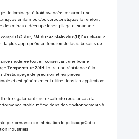
ogie de laminage à froid avancée, assurant une
écaniques uniformes.Ces caractéristiques le rendent
age des métaux, découpe laser, pliage et soudage.
y compris
1/2 dur, 3/4 dur et plein dur (H)
Ces niveaux
au la plus appropriée en fonction de leurs besoins de
istance modérée tout en conservant une bonne
age.
Température 3/4H
Il offre une résistance à la
nts d'estampage de précision et les pièces
imale et est généralement utilisé dans les applications
4
Il offre également une excellente résistance à la
e performance stable même dans des environnements à
nte performance de fabrication.le polissageCette
on industriels.