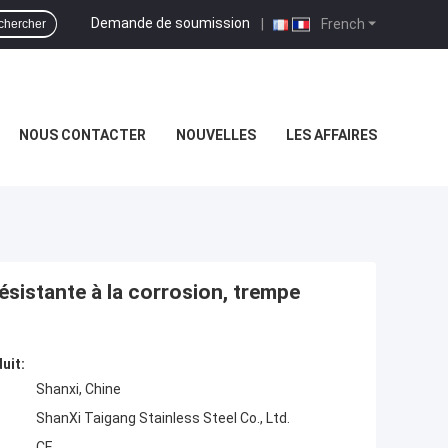
Demande de soumission
|
French
chercher
NOUS CONTACTER
NOUVELLES
LES AFFAIRES
résistante à la corrosion, trempe
uit:
Shanxi, Chine
ShanXi Taigang Stainless Steel Co., Ltd.
CE