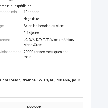
ement et expédition:
mande min:
10 tonnes
Negotiate
ge:
Selon les besoins du client
8-14 jours
iement:
LC, D/A, D/P, T/T, Western Union,
MoneyGram
ovisionnement:
20000 tonnes métriques par
mois
la corrosion, trempe 1/2H 3/4H, durable, pour
Approprié