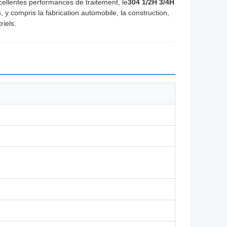
xcellentes performances de traitement, le
304 1/2H 3/4H
s, y compris la fabrication automobile, la construction,
riels.
e