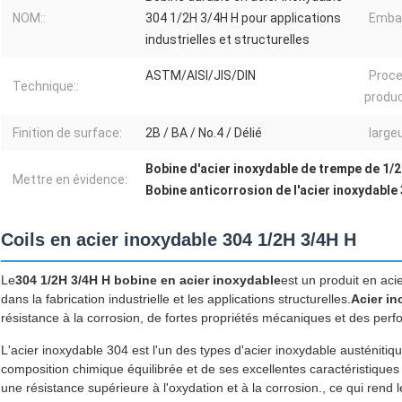
NOM::
304 1/2H 3/4H H pour applications
Embal
industrielles et structurelles
ASTM/AISI/JIS/DIN
Proc
Technique::
produc
Finition de surface:
2B / BA / No.4 / Délié
largeu
Bobine d'acier inoxydable de trempe de 1/
Mettre en évidence:
Bobine anticorrosion de l'acier inoxydable
Coils en acier inoxydable 304 1/2H 3/4H H
Le
304 1/2H 3/4H H bobine en acier inoxydable
est un produit en aci
dans la fabrication industrielle et les applications structurelles.
Acier in
résistance à la corrosion, de fortes propriétés mécaniques et des pe
L'acier inoxydable 304 est l'un des types d'acier inoxydable austénitiq
composition chimique équilibrée et de ses excellentes caractéristique
une résistance supérieure à l'oxydation et à la corrosion., ce qui rend 