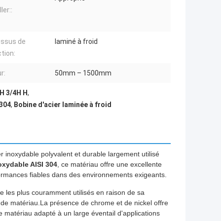
ler::
essus de
laminé à froid
tion:
r:
50mm – 1500mm
2H 3/4H H
,
 304
,
Bobine d'acier laminée à froid
er inoxydable polyvalent et durable largement utilisé
oxydable AISI 304
, ce matériau offre une excellente
rformances fiables dans des environnements exigeants.
ue les plus couramment utilisés en raison de sa
s de matériau.La présence de chrome et de nickel offre
le matériau adapté à un large éventail d'applications