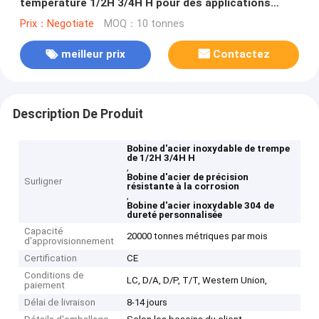
température 1/2H 3/4H H pour des applications
résistantes à la corrosion et à la dureté
Prix：Negotiate
MOQ：10 tonnes
personnalisées
meilleur prix
Contactez
Description De Produit
Bobine d'acier inoxydable de trempe
de 1/2H 3/4H H
,
Bobine d'acier de précision
Surligner
résistante à la corrosion
,
Bobine d'acier inoxydable 304 de
dureté personnalisée
Capacité
20000 tonnes métriques par mois
d'approvisionnement
Certification
CE
Conditions de
LC, D/A, D/P, T/T, Western Union,
paiement
Délai de livraison
8-14 jours