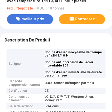
avec température 1/2H 3/4H H pour pièces
automobiles résistantes à la corrosion et dureté
Prix：Negotiate
MOQ：10 tonnes
personnalisée
meilleur prix
Contactez
Description De Produit
Bobine d'acier inoxydable de trempe
de 1/2H 3/4H H
,
Bobine anticorrosion de l'acier
Surligner
inoxydable 304
,
Bobine d'acier industrielle de dureté
personnalisée
Capacité
20000 tonnes métriques par mois
d'approvisionnement
Certification
CE
Conditions de
LC, D/A, D/P, T/T, Western Union,
paiement
MoneyGram
Délai de livraison
8-14 jours