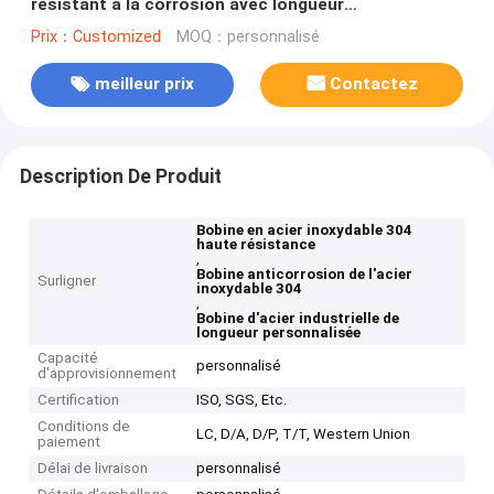
résistant à la corrosion avec longueur
personnalisée pour l'industrie
Prix：Customized
MOQ：personnalisé
meilleur prix
Contactez
Description De Produit
Bobine en acier inoxydable 304
haute résistance
,
Bobine anticorrosion de l'acier
Surligner
inoxydable 304
,
Bobine d'acier industrielle de
longueur personnalisée
Capacité
personnalisé
d'approvisionnement
Certification
ISO, SGS, Etc.
Conditions de
LC, D/A, D/P, T/T, Western Union
paiement
Délai de livraison
personnalisé