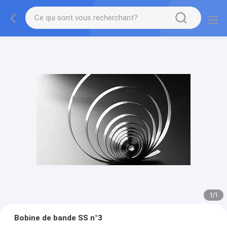
1
/
1
Bobine de bande SS n°3