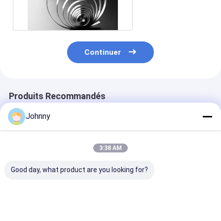
Continuer
Produits Recommandés
Johnny
3:38 AM
Good day, what product are you looking for?
0.1-20 mm bande de
Bande d'acier
Bande d'acier
plaque SS 304
inoxydable polie
inoxydable SS
miroir 301 201 202
304