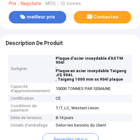
Prix：Negotiate
MOQ：10 tonnes
meilleur prix
Contactez
Description De Produit
Plaque d'acier inoxydable d'ASTM
904l
,
Surligner
Plaque en acier inoxydable Taigang
JIS 904L
,
Taigang 1000 mm ss 904l plaque
Capacité
10000 TONNES PAR SEMAINE
d'approvisionnement
Certification
CE
Conditions de
T/T, LC, Western Union
paiement
Délai de livraison
8-14 jours
Détails d'emballage
Selon les besoins du client
Regardez plus