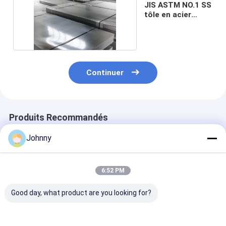
JIS ASTM NO.1 SS
tôle en acier
inoxydable
Continuer
Produits Recommandés
Johnny
6:52 PM
Good day, what product are you looking for?
Plaque d'acier
Tôle plate en acier
Tôle plate en a
inoxydable à finition
inoxydable SS316L
inoxydable de 