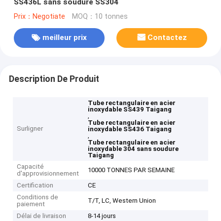
SS436L sans soudure SS304
Prix：Negotiate
MOQ：10 tonnes
meilleur prix
Contactez
Description De Produit
Tube rectangulaire en acier
inoxydable SS439 Taigang
,
Tube rectangulaire en acier
Surligner
inoxydable SS436 Taigang
,
Tube rectangulaire en acier
inoxydable 304 sans soudure
Taigang
Capacité
10000 TONNES PAR SEMAINE
d'approvisionnement
Certification
CE
Conditions de
T/T, LC, Western Union
paiement
Délai de livraison
8-14 jours