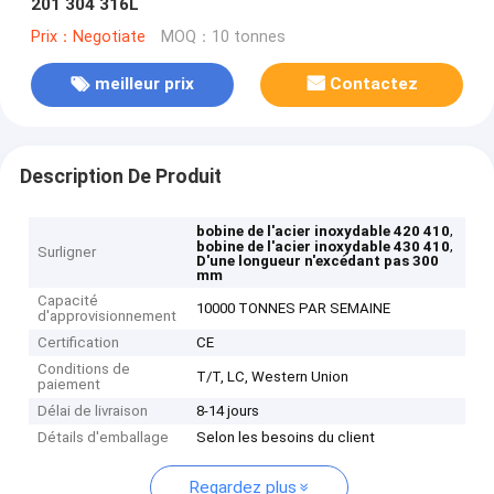
201 304 316L
Prix：Negotiate
MOQ：10 tonnes
meilleur prix
Contactez
Description De Produit
,
bobine de l'acier inoxydable 420 410
,
bobine de l'acier inoxydable 430 410
Surligner
D'une longueur n'excédant pas 300
mm
Capacité
10000 TONNES PAR SEMAINE
d'approvisionnement
Certification
CE
Conditions de
T/T, LC, Western Union
paiement
Délai de livraison
8-14 jours
Détails d'emballage
Selon les besoins du client
Regardez plus