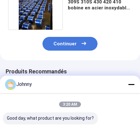
309S 310S 430 420 410
bobine en acier inoxydable
201 304 316L
Continuer
Produits Recommandés
Johnny
3:20 AM
Good day, what product are you looking for?
0.12mm-2.0mm
Bobine finition BA
Bobine d'acier
Bobines d'acier
316L
inoxydable lam