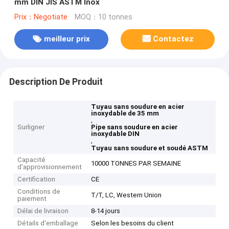
mm DIN JIS ASTM Inox
Prix：Negotiate
MOQ：10 tonnes
meilleur prix
Contactez
Description De Produit
Tuyau sans soudure en acier
inoxydable de 35 mm
,
Surligner
Pipe sans soudure en acier
inoxydable DIN
,
Tuyau sans soudure et soudé ASTM
Capacité
10000 TONNES PAR SEMAINE
d'approvisionnement
Certification
CE
Conditions de
T/T, LC, Western Union
paiement
Délai de livraison
8-14 jours
Détails d'emballage
Selon les besoins du client