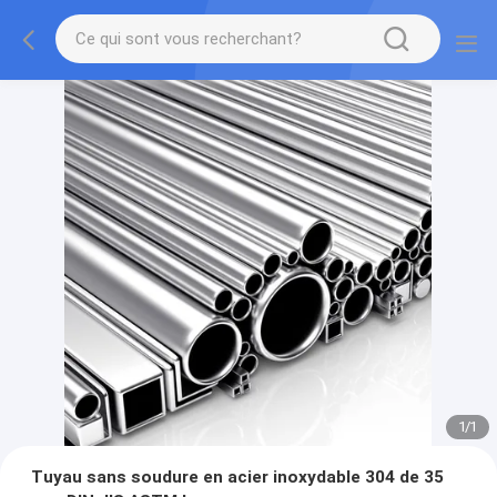
1
/
1
Tuyau sans soudure en acier inoxydable 304 de 35