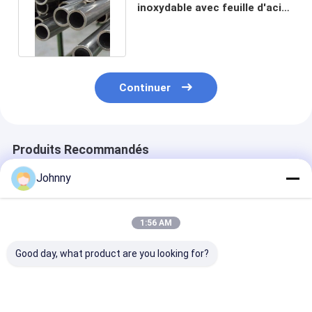
inoxydable avec feuille d'acier
inoxydable de qualité 304
Continuer
Produits Recommandés
Johnny
1:56 AM
Good day, what product are you looking for?
tubes carrés en acier
Tube carré en acier
SS201 202 304
inoxydable
inoxydable 316L
316L SS 304 T
sans soudure 310S
carrés de pliag