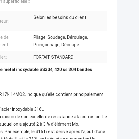
n superficielle ::
Selon les besoins du client
eur::
ce de
Pliage, Soudage, Déroulage,
ment::
Poinçonnage, Découpe
er::
FORFAIT STANDARD
de métal inoxydable SS304
,
420 ss 304 bandes
17NI14MO2, indique qu'elle contient principalement
d'acier inoxydable 316L
 raison de son excellente résistance à la corrosion. Le
auquel on a ajouté 2 à 3 % d'élément Mo.
. Par exemple, le 316Ti est dérivé après l'ajout d'une