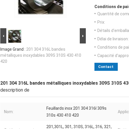
Conditions de pai
Quantité de com
Prix:
Détails d'emballa
Délai de livraison:
Conditions de pa
Image Grand :
201 304 316L bandes
métalliques inoxydables 309S 310S 430 410
Capacité d'appr
420
Contact
201 304 316L bandes métalliques inoxydables 309S 310S 43
description de
Feuillards inox 201 304 316l 309s
Nom:
Applic
310s 430 410 420
201,301L, 301, 310S, 316L, 316, 321,