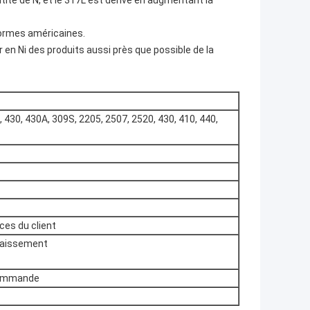
ntité de N, et le 317L est dérivé en augmentant la
normes américaines.
 en Ni des produits aussi près que possible de la
, 430, 430A, 309S, 2205, 2507, 2520, 430, 410, 440,
ces du client
nnaissement
 commande