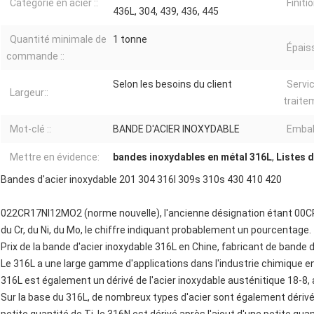
Catégorie en acier ::
Finitio
436L, 304, 439, 436, 445
Quantité minimale de
1 tonne
Épaiss
commande ::
Selon les besoins du client
Servi
Largeur::
traite
Mot-clé ::
BANDE D'ACIER INOXYDABLE
Emball
Mettre en évidence:
bandes inoxydables en métal 316L
,
Listes 
Bandes d'acier inoxydable 201 304 316l 309s 310s 430 410 420
022CR17NI12MO2 (norme nouvelle), l'ancienne désignation étant 00CR
du Cr, du Ni, du Mo, le chiffre indiquant probablement un pourcentage.
Prix de la bande d'acier inoxydable 316L en Chine, fabricant de bande 
Le 316L a une large gamme d'applications dans l'industrie chimique en
316L est également un dérivé de l'acier inoxydable austénitique 18-8, 
Sur la base du 316L, de nombreux types d'acier sont également dérivés