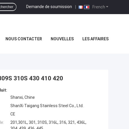
Demande de soumission
|
French
chercher
NOUS CONTACTER
NOUVELLES
LES AFFAIRES
 309S 310S 430 410 420
uit:
Shanxi, Chine
ShanXi Taigang Stainless Steel Co., Ltd.
CE
e:
201,301L, 301, 310S, 316L, 316, 321, 436L,
304, 439, 436, 445