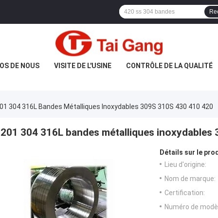
Re
OS DE NOUS
VISITE DE L'USINE
CONTRÔLE DE LA QUALITÉ
01 304 316L Bandes Métalliques Inoxydables 309S 310S 430 410 420
201 304 316L bandes métalliques inoxydables
Détails sur le prod
Lieu d'origine:
Nom de marque:
Certification:
Numéro de modèl