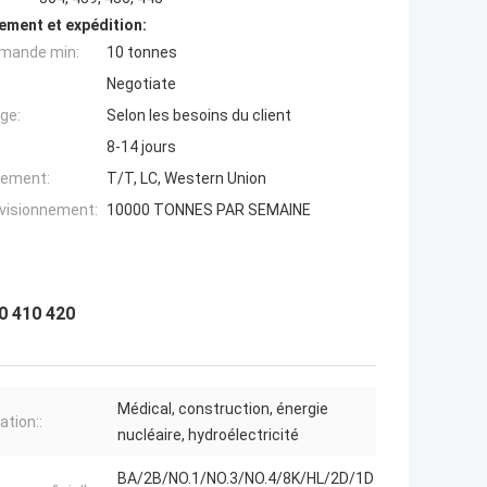
ement et expédition:
mande min:
10 tonnes
Negotiate
ge:
Selon les besoins du client
8-14 jours
iement:
T/T, LC, Western Union
ovisionnement:
10000 TONNES PAR SEMAINE
0 410 420
Médical, construction, énergie
ation::
nucléaire, hydroélectricité
BA/2B/NO.1/NO.3/NO.4/8K/HL/2D/1D