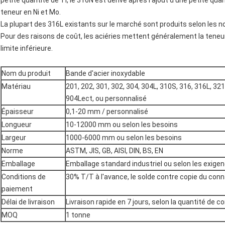
petite quantité de Ti, le 316N est dérivé après l'ajout d'une petite qua
teneur en Ni et Mo.
La plupart des 316L existants sur le marché sont produits selon les 
Pour des raisons de coût, les aciéries mettent généralement la teneur
limite inférieure.
Nom du produit
Bande d'acier inoxydable
Matériau
201, 202, 301, 302, 304, 304L, 310S, 316, 316L, 321
904Lect, ou personnalisé
Épaisseur
0,1-20 mm / personnalisé
Longueur
10-12000 mm ou selon les besoins
Largeur
1000-6000 mm ou selon les besoins
Norme
ASTM, JIS, GB, AISI, DIN, BS, EN
Emballage
Emballage standard industriel ou selon les exigen
Conditions de
30% T/T à l'avance, le solde contre copie du co
paiement
Délai de livraison
Livraison rapide en 7 jours, selon la quantité de
MOQ
1 tonne